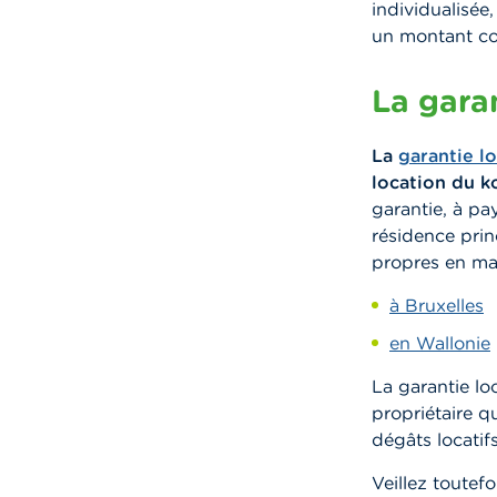
individualisée
un montant com
La garan
La
garantie l
location du ko
garantie, à pa
résidence princ
propres en mat
à Bruxelles
en Wallonie
La garantie lo
propriétaire q
dégâts locatifs
Veillez toutef