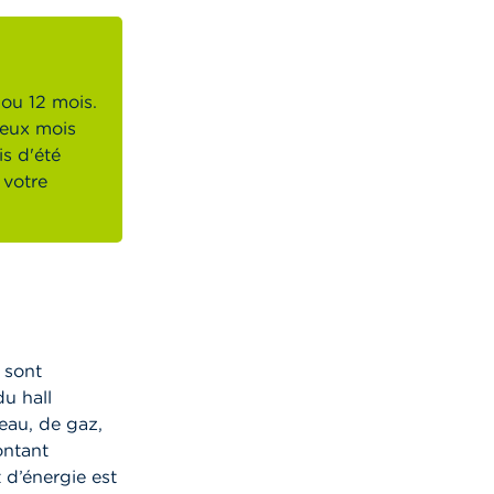
ou 12 mois.
Deux mois
s d'été
 votre
 sont
du hall
eau, de gaz,
ontant
 d’énergie est