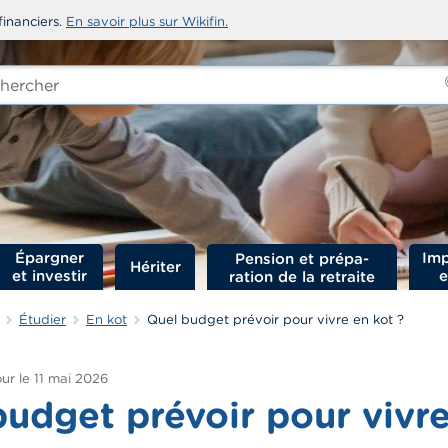
financiers.
En savoir plus sur Wikifin.
rcher
-
Épargner
Imp
Hériter
et investir
e
Étudier
En kot
Quel budget prévoir pour vivre en kot ?
ur le
11 mai 2026
udget prévoir pour vivr