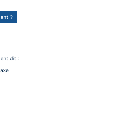
iant ?
nt dit :
taxe