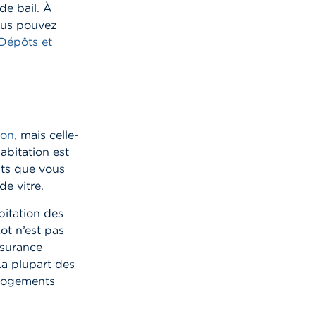
de bail. À
us pouvez
Dépôts et
ion
, mais celle-
abitation est
gâts que vous
e vitre.
bitation des
kot n’est pas
ssurance
La plupart des
 logements