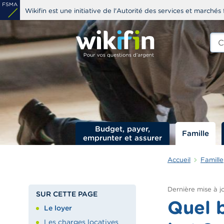
Aller
Wikifin est une initiative de l'Autorité des services et marchés 
au
contenu
Che
edit
principal
s
Budget, payer,
Famille
emprunter et assurer
Accueil
Famille
Dernière mise à jo
SUR CETTE PAGE
Quel b
Le loyer
Les charges locatives