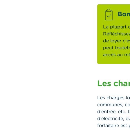
Bon
La plupart 
Réfléchissez
de loyer c'
peut toutefo
accès au mê
Les cha
Les charges lo
communes, comm
d’entrée, etc.
d’électricité,
forfaitaire es