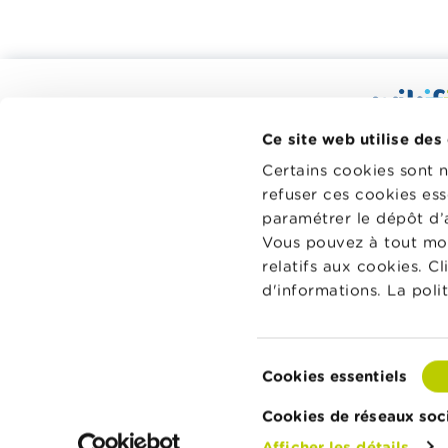
Calculateurs, conseils pratiques,
checklists
Wikifin.be
Ce site web utilise des
Budget, payer, emprunter et assurer
décisions f
Certains cookies sont 
à votre di
Famille
refuser ces cookies ess
indépendant
Épargner et investir
paramétrer le dépôt d’
sans aucun
Vous pouvez à tout mo
financiers 
Hériter
relatifs aux cookies. C
Pension et préparation de la retraite
En savoir p
d'informations. La poli
Impôts, emplois et revenus
Logement et emprunt hypothécaire
Sélection
Cookies essentiels
du
À propos de Wikifin
Contactez Wikifin
Privacy & 
consentement
Cookies de réseaux soc
Afficher les détails