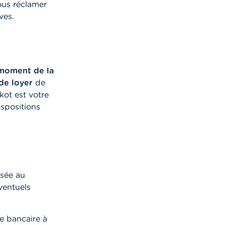
vous réclamer
ves.
 moment de la
de loyer
de
kot est votre
ispositions
usée au
ventuels
te bancaire à