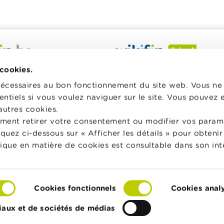
 veut vous aider dans vos
Wikifin School met gratuiteme
 cookies.
inancières. Il met gratuitement
disposition des enseignants du
nécessaires au bon fonctionnement du site web. Vous n
sposition une information
pédagogique varié et des form
entiels si vous voulez naviguer sur le site. Vous pouvez
e, fiable et pratique. Il est
les aider à faire de l’éducation 
autres cookies.
 lien avec les acteurs
et à la consommation responsa
ment retirer votre consentement ou modifier vos param
privés.
classe.
liquez ci-dessous sur « Afficher les détails » pour obten
lus sur Wikifin
Vers Wikifin School
tique en matière de cookies est consultable dans son int
Cookies fonctionnels
Cookies anal
Cookies
Déclaration d'accessibilité
© FSMA
iaux et de sociétés de médias